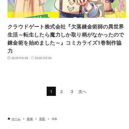
クラウドゲート株式会社『欠落錬金術師の異世界
生活～転生したら魔力しか取り柄がなかったので
錬金術を始めました～』コミカライズ1巻制作協
力
2025/03/29
2026/05/29
1
2
3
次へ
ホーム
投稿
背景
抽象