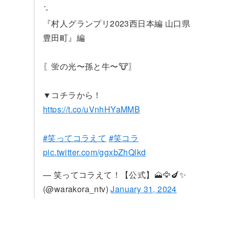
´-
『村人グランプリ2023西日本編 山口県
豊田町』編
〖蛍の光〜孫と牛〜🐮〗
▼コチラから！
https://t.co/uVnhHYaMMB
#笑ってコラえて
#笑コラ
pic.twitter.com/ggxbZhQlkd
— 笑ってコラえて！【公式】🗻🦅🍆✨
(@warakora_ntv)
January 31, 2024