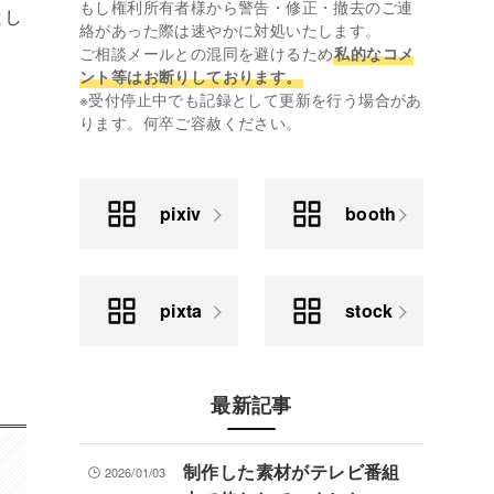
もし権利所有者様から警告・修正・撤去のご連
とし
絡があった際は速やかに対処いたします。
ご相談メールとの混同を避けるため
私的なコメ
ント等はお断りしております。
※受付停止中でも記録として更新を行う場合があ
ります。何卒ご容赦ください。
pixiv
booth
pixta
stock
最新記事
制作した素材がテレビ番組
2026/01/03