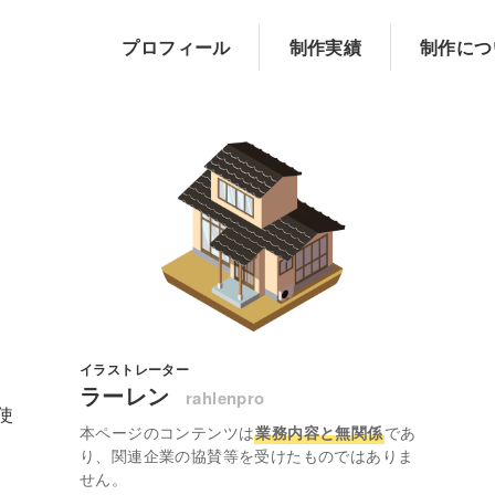
プロフィール
制作実績
制作につ
イラストレーター
ラーレン
rahlenpro
を使
本ページのコンテンツは
業務内容と無関係
であ
り、関連企業の協賛等を受けたものではありま
せん。